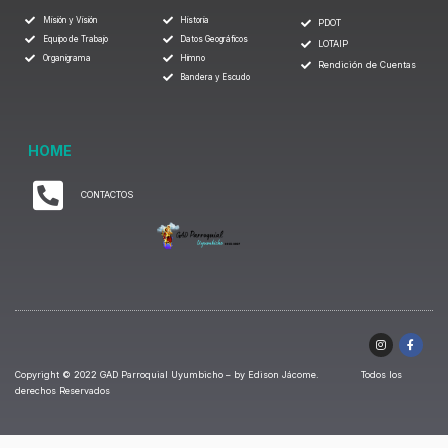
Misión y Visión
Historia
PDOT
Equipo de Trabajo
Datos Geográficos
LOTAIP
Organigrama
Himno
Rendición de Cuentas
Bandera y Escudo
HOME
CONTACTOS
Copyright © 2022 GAD Parroquial Uyumbicho – by Edison Jácome. Todos los
derechos Reservados