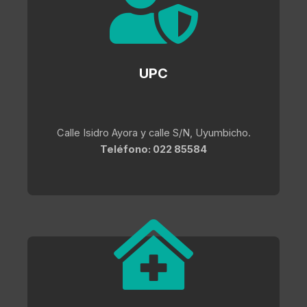
e
*
UPC
Calle Isidro Ayora y calle S/N, Uyumbicho.
Teléfono: 022 85584