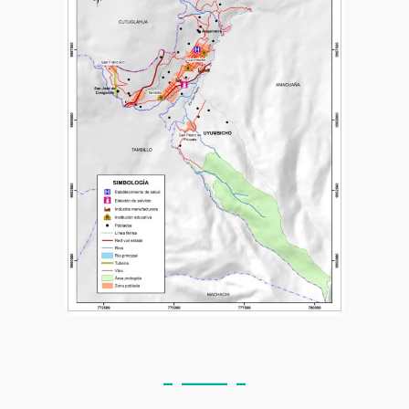
_ _____ _